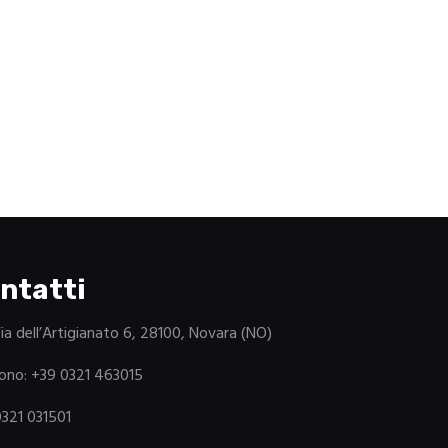
ntatti
Via dell’Artigianato 6, 28100, Novara (NO)
ono: +39 0321 463015
0321 031501