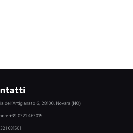
ntatti
Via dell’Artigianato 6, 28100, Novara (NO)
ono: +39 0321 463015
0321 031501